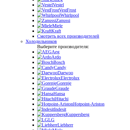
Vestel
VestFrost
Whirlpool
Zanussi
Miele
Kraft
Смотреть всех производителей
Холодильников
Выберите производителя:
Aeg
Ardo
Bosch
Candy
Daewoo
Electrolux
Gorenje
Graude
Hansa
Hitachi
Hotpoint-Ariston
Indesit
Kuppersberg
LG
Liebherr