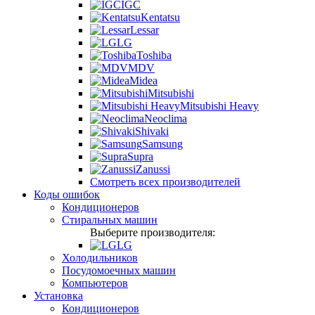
IGC
Kentatsu
Lessar
LG
Toshiba
MDV
Midea
Mitsubishi
Mitsubishi Heavy
Neoclima
Shivaki
Samsung
Supra
Zanussi
Смотреть всех производителей
Коды ошибок
Кондиционеров
Стиральных машин
Выберите производителя:
LG
Холодильников
Посудомоечных машин
Компьютеров
Установка
Кондиционеров