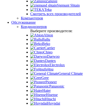
Zanussi
Sigmunt Shtain
Teka
Смотреть всех производителей
Компьютеров
Обслуживание
Кондиционеров
Выберите производителя:
Abion
Ballu
Beko
Carrier
Chigo
Daewoo
Dantex
Electrolux
fujitsu
General Climate
Gree
Pioneer
Panasonic
Haier
Hisense
Hitachi
Huyndai