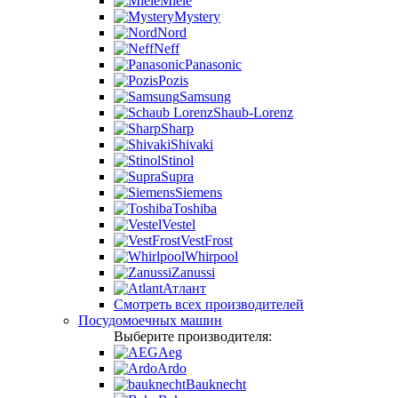
Miele
Mystery
Nord
Neff
Panasonic
Pozis
Samsung
Shaub-Lorenz
Sharp
Shivaki
Stinol
Supra
Siemens
Toshiba
Vestel
VestFrost
Whirpool
Zanussi
Атлант
Смотреть всех производителей
Посудомоечных машин
Выберите производителя:
Aeg
Ardo
Bauknecht