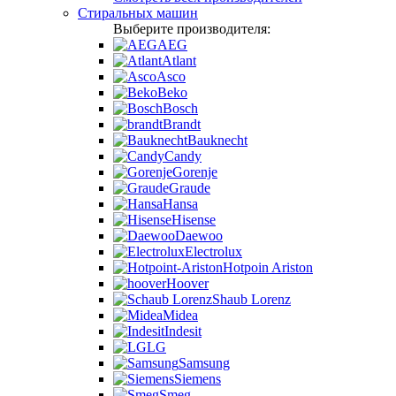
Стиральных машин
Выберите производителя:
AEG
Atlant
Asco
Beko
Bosch
Brandt
Bauknecht
Candy
Gorenje
Graude
Hansa
Hisense
Daewoo
Electrolux
Hotpoin Ariston
Hoover
Shaub Lorenz
Midea
Indesit
LG
Samsung
Siemens
Smeg