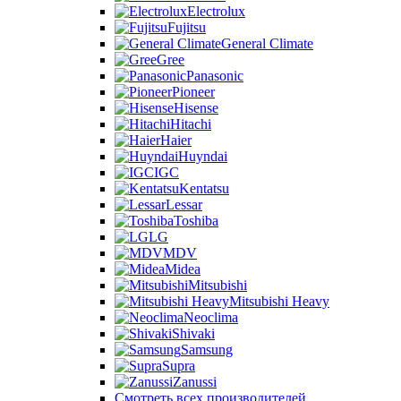
Electrolux
Fujitsu
General Climate
Gree
Panasonic
Pioneer
Hisense
Hitachi
Haier
Huyndai
IGC
Kentatsu
Lessar
Toshiba
LG
MDV
Midea
Mitsubishi
Mitsubishi Heavy
Neoclima
Shivaki
Samsung
Supra
Zanussi
Смотреть всех производителей