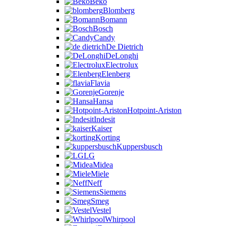
Beko
Blomberg
Bomann
Bosch
Candy
De Dietrich
DeLonghi
Electrolux
Elenberg
Flavia
Gorenje
Hansa
Hotpoint-Ariston
Indesit
Kaiser
Korting
Kuppersbusch
LG
Midea
Miele
Neff
Siemens
Smeg
Vestel
Whirpool